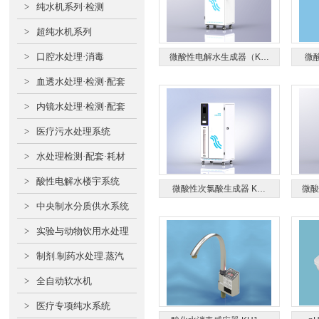
>
纯水机系列·检测
>
超纯水机系列
>
口腔水处理·消毒
微酸性电解水生成器（K…
微
>
血透水处理·检测·配套
>
内镜水处理·检测·配套
>
医疗污水处理系统
>
水处理检测·配套·耗材
>
酸性电解水楼宇系统
微酸性次氯酸生成器 K…
微酸
>
中央制水分质供水系统
>
实验与动物饮用水处理
>
制剂.制药水处理.蒸汽
>
全自动软水机
>
医疗专项纯水系统